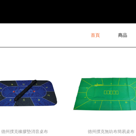
首頁
商品
德州撲克無紡布簡易桌布
德州撲克橡膠墊消音桌布