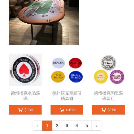
德州撲克水晶莊
德州撲克塑膠莊
德州撲克陶瓷莊
碼
碼套組
碼套組
$300
$100
$150
(current)
«
1
2
3
4
5
»