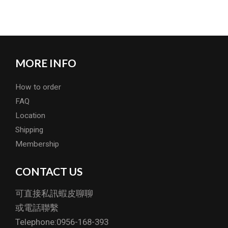
MORE INFO
How to order
FAQ
Location
Shipping
Membership
CONTACT US
可直接私訊蝦皮聊聊
或電話聯繫
Telephone:0956-168-393