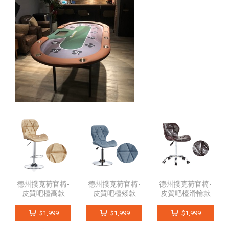
德州撲克荷官椅-
德州撲克荷官椅-
德州撲克荷官椅-
皮質吧檯高款
皮質吧檯矮款
皮質吧檯滑輪款
$1,999
$1,999
$1,999