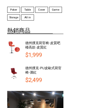
Poker
Table
Cover
Game
Storage
All in
熱銷商品
德州撲克荷官椅-皮質吧
檯高款-皮質紅
$1,999
德州撲克-PU皮歐式荷官
椅-酒紅
$2,499