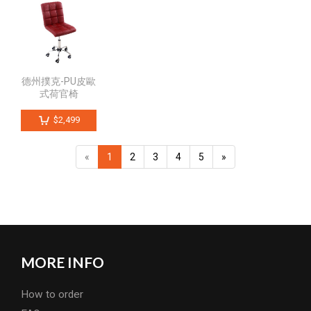
德州撲克-PU皮歐
式荷官椅
$2,499
(current)
«
1
2
3
4
5
»
MORE INFO
How to order