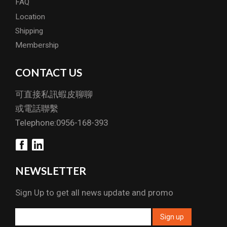
FAQ
Location
Shipping
Membership
CONTACT US
可直接私訊蝦皮聊聊
或電話聯繫
Telephone:0956-168-393
NEWSLETTER
Sign Up to get all news update and promo