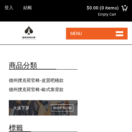
登入
結帳
$0.00
(
0
items)
Empty Cart
MENU
商品分類
德州撲克荷官椅-皮質吧檯款
德州撲克荷官椅-歐式靠背款
火速下單
SHOP NOW
標籤