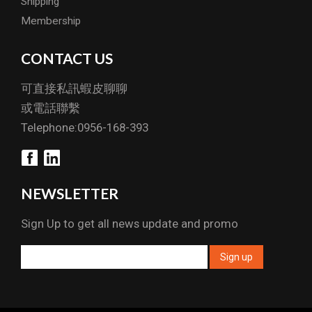
Shipping
Membership
CONTACT US
可直接私訊蝦皮聊聊
或電話聯繫
Telephone:0956-168-393
NEWSLETTER
Sign Up to get all news update and promo