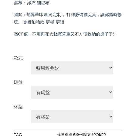
桌布： 絨布 細絨布
圖案：熱昇華印刷 可定制， 打牌必備撲克桌，讓你隨時暢
玩。 桌腳加強款!更穩!更讚
高CP值，不用再花大錢買笨重又不方便收納的桌子了!!
款式
碼盤
杯架
TAG
: #撲克桌 #德州撲克 #POKER