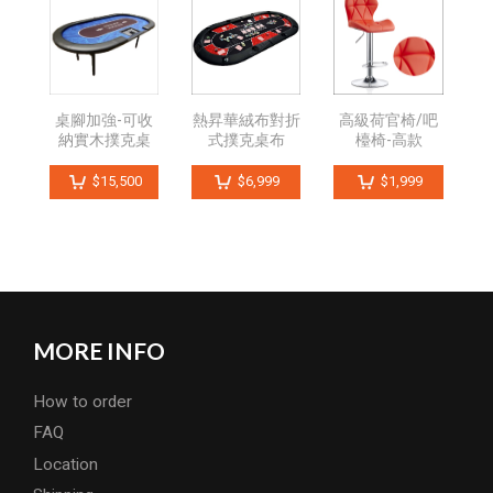
桌腳加強-可收
熱昇華絨布對折
高級荷官椅/吧
納實木撲克桌
式撲克桌布
檯椅-高款
$15,500
$6,999
$1,999
MORE INFO
How to order
FAQ
Location